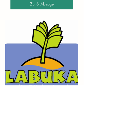
Zu- & Absage
LABUCADEMY: Yogasterne
30.04. | 14.05. | 04.06. |
11.06.